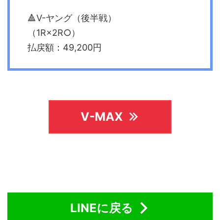
🔺V-ヤング（後半戦）
（1R×2R○）
払戻額：49,200円
V-MAX
LINEに戻る