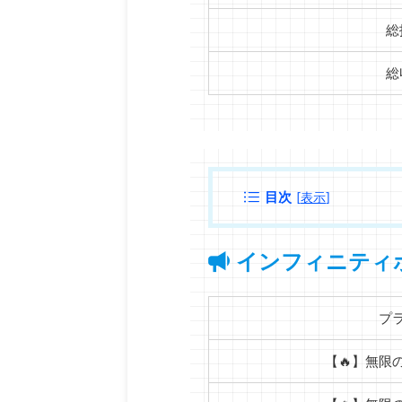
総
総
目次
[
表示
]
インフィニティ
プ
【🔥】無限