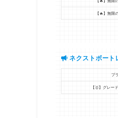
【🔥】無限
【🔥】無限
ネクストボート
プ
【🥇】グレード