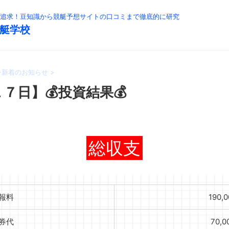
追求！豆知識から競艇予想サイトの口コミまで徹底的に研究
艇学校
>
新着のお知らせ
>
７日】💰投資結果💰
総収支
報料
190,
券代
70,