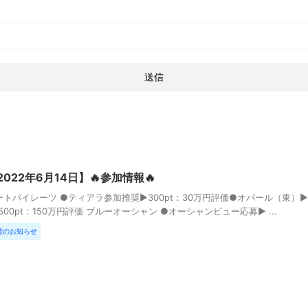
2022年6月14日】🔥参加情報🔥
ートパイレーツ ●ティアラ参加推奨▶︎300pt：30万円評価●オパール（東）▶︎
1500pt：150万円評価 ブルーオーシャン ●オーシャンビュー応募▶︎ ...
着のお知らせ