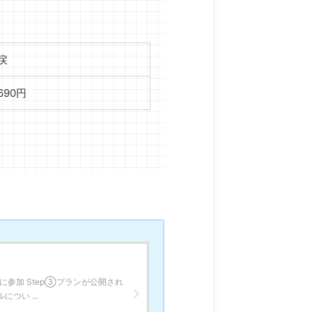
戻
,690円
に参加 Step③プランが公開され
つい ...