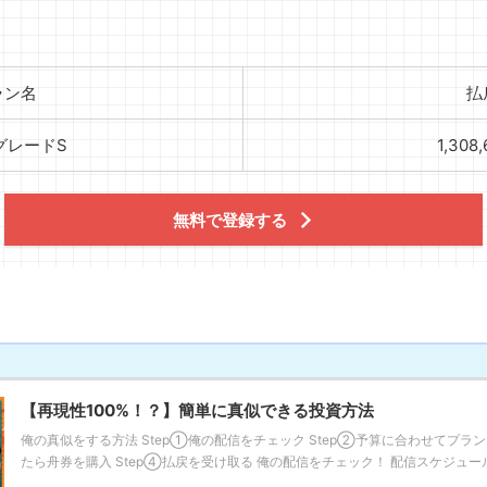
ラン名
払
グレードS
1,308
無料で登録する
【再現性100%！？】簡単に真似できる投資方法
俺の真似をする方法 Step①俺の配信をチェック Step②予算に合わせてプラン
たら舟券を購入 Step④払戻を受け取る 俺の配信をチェック！ 配信スケジュールに