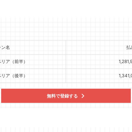
ラン名
払
ペリア（前半）
1,281
ペリア（後半）
1,341
無料で登録する