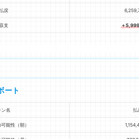
払戻
6,259
収支
＋5,99
ボート
ラン名
払
の可能性（朝）
1,154