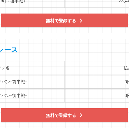
zing（後半戦）
23,
無料で登録する
レース
ラン名
払
グバン-前半戦-
0
グバン-後半戦-
0
無料で登録する