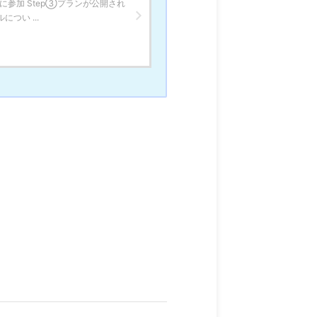
に参加 Step③プランが公開され
つい ...