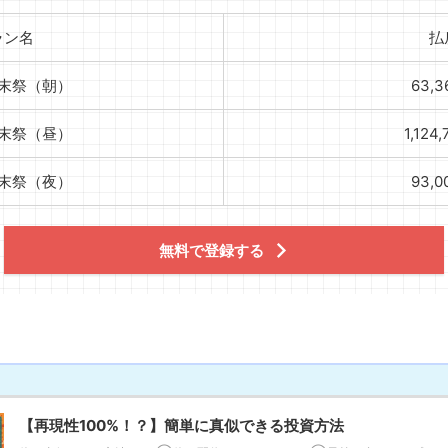
ラン名
払
週末祭（朝）
63,
週末祭（昼）
1,124
週末祭（夜）
93,
無料で登録する
【再現性100%！？】簡単に真似できる投資方法