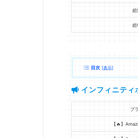
総
総
目次
[
表示
]
インフィニティ
プ
【🔥】Ama