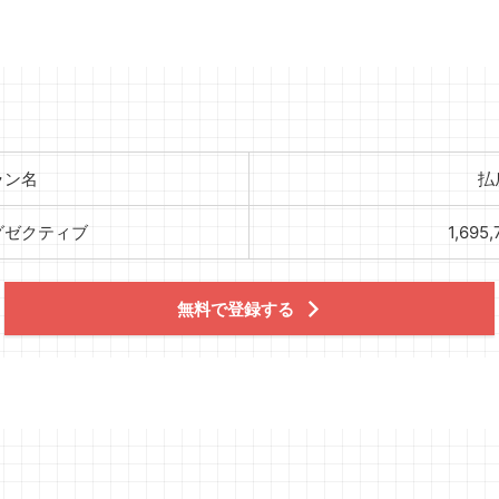
ラン名
払
グゼクティブ
1,695
無料で登録する