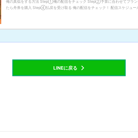
俺の真似をする方法 Step①俺の配信をチェック Step②予算に合わせてプラン
たら舟券を購入 Step④払戻を受け取る 俺の配信をチェック！ 配信スケジュールに
LINEに戻る