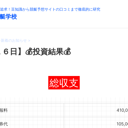
追求！豆知識から競艇予想サイトの口コミまで徹底的に研究
艇学校
>
新着のお知らせ
>
６日】💰投資結果💰
総収支
報料
410,
券代
105,