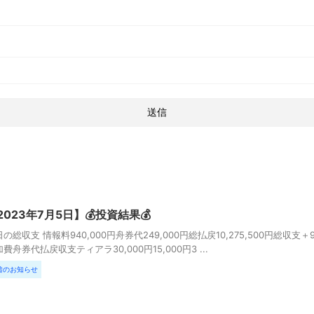
2023年7月5日】💰投資結果💰
の総収支 情報料940,000円舟券代249,000円総払戻10,275,500円総収支＋
費舟券代払戻収支ティアラ30,000円15,000円3 ...
着のお知らせ