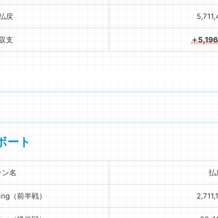
払戻
5,711
収支
＋5,19
ボート
ラン名
払
zing（前半戦）
2,711