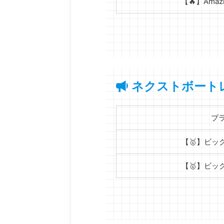
【🔥】Ama
ネクストボート
プ
【🥇】ビッ
【🥇】ビッ