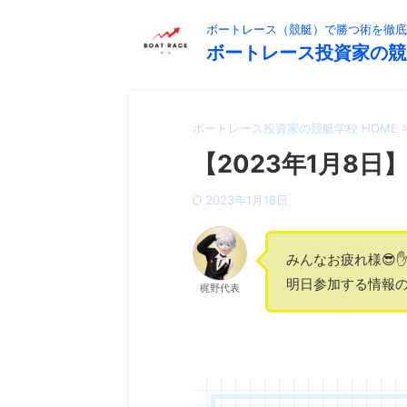
ボートレース（競艇）で勝つ術を徹底
ボートレース投資家の競
ボートレース投資家の競艇学校 HOME
【2023年1月8日】
2023年1月18日
みんなお疲れ様😎✋
明日参加する情報の
梶野代表