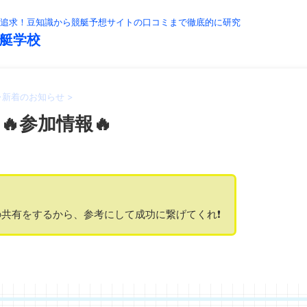
追求！豆知識から競艇予想サイトの口コミまで徹底的に研究
艇学校
>
新着のお知らせ
>
🔥参加情報🔥
共有をするから、参考にして成功に繋げてくれ❗️