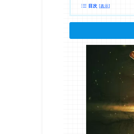
目次
[
表示
]