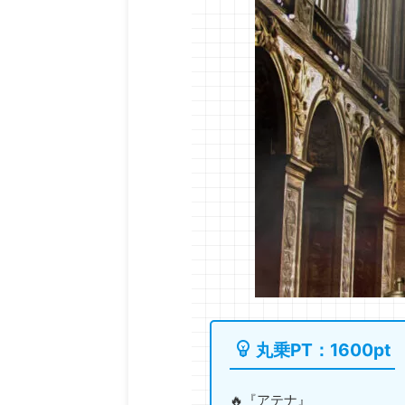
丸乗PT：1600pt
🔥『アテナ』