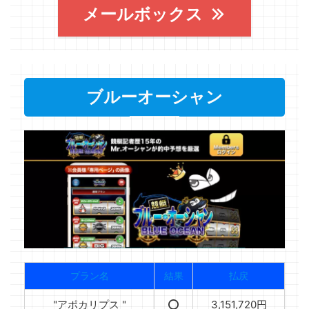
メールボックス
ブルーオーシャン
プラン名
結果
払戻
"アポカリプス "
⭕️
3,151,720円