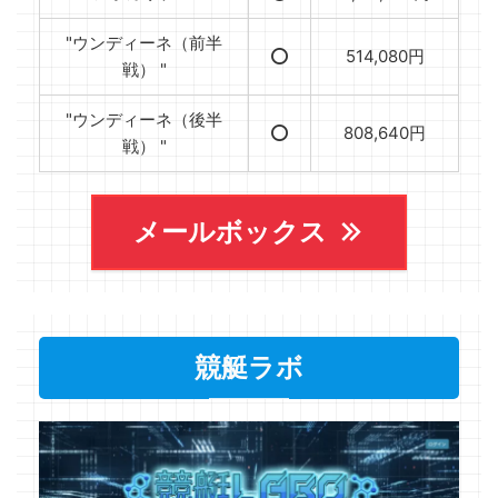
"ウンディーネ（前半
⭕️
514,080円
戦） "
"ウンディーネ（後半
⭕️
808,640円
戦） "
メールボックス
競艇ラボ