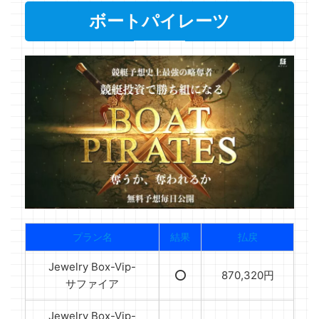
ボートパイレーツ
プラン名
結果
払戻
Jewelry Box-Vip-
⭕️
870,320円
サファイア
Jewelry Box-Vip-