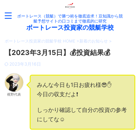
ボートレース（競艇）で勝つ術を徹底追求！豆知識から競
艇予想サイトの口コミまで徹底的に研究
ボートレース投資家の競艇学校
ボートレース投資家の競艇学校 HOME
>
新着のお知らせ
>
【2023年3月15日】💰投資結果💰
2023年3月16日
みんな今日も1日お疲れ様😎✋
今日の収支だよ❗️
梶野代表
しっかり確認して自分の投資の参考
にしてな☺️