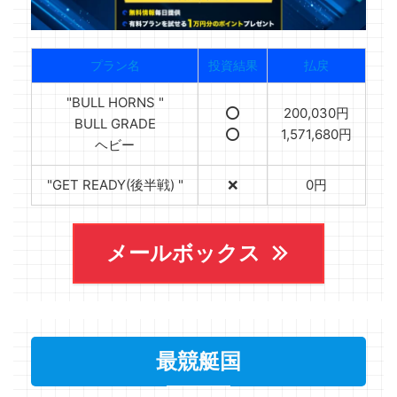
プラン名
投資結果
払戻
"BULL HORNS "
⭕️
200,030円
BULL GRADE
⭕️
1,571,680円
ヘビー
"GET READY(後半戦) "
❌
0円
メールボックス
最競艇国