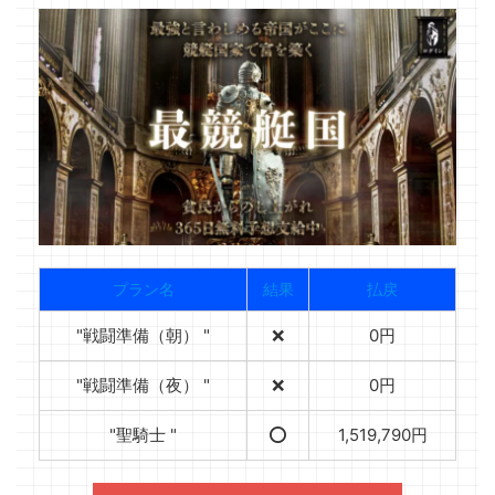
プラン名
結果
払戻
"戦闘準備（朝） "
❌
0円
"戦闘準備（夜） "
❌
0円
"聖騎士 "
⭕️
1,519,790円