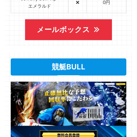
❌
0円
エメラルド
メールボックス
競艇BULL