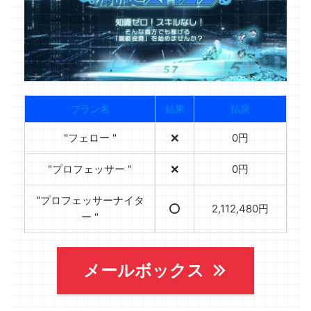
プラン名
結果
払戻
"フェロー "
❌
0円
"プロフェッサー "
❌
0円
"プロフェッサーナイタ
⭕️
2,112,480円
ー "
メールボックス