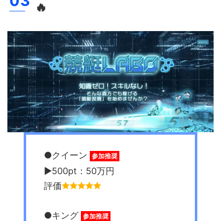
🔥
●クイーン
参加推奨
▶︎500pt：50万円
評価
●キング
参加推奨