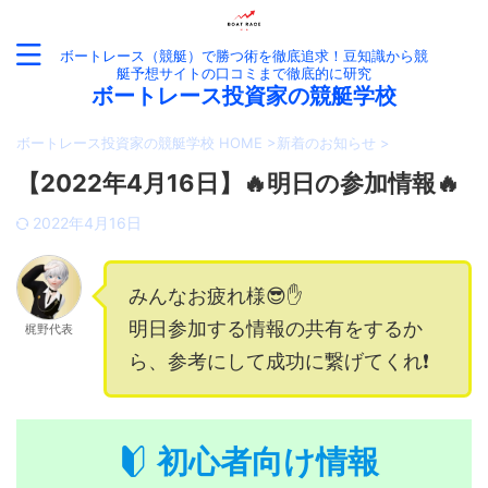
ボートレース（競艇）で勝つ術を徹底追求！豆知識から競
艇予想サイトの口コミまで徹底的に研究
ボートレース投資家の競艇学校
ボートレース投資家の競艇学校 HOME
>
新着のお知らせ
>
【2022年4月16日】🔥明日の参加情報🔥
2022年4月16日
みんなお疲れ様😎✋
明日参加する情報の共有をするか
梶野代表
ら、参考にして成功に繋げてくれ❗️
初心者向け情報