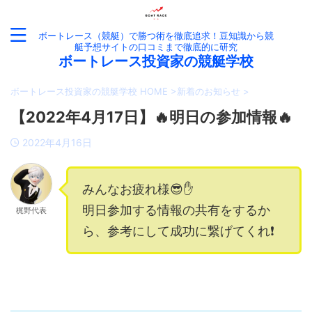
ボートレース（競艇）で勝つ術を徹底追求！豆知識から競
艇予想サイトの口コミまで徹底的に研究
ボートレース投資家の競艇学校
ボートレース投資家の競艇学校 HOME
>
新着のお知らせ
>
【2022年4月17日】🔥明日の参加情報🔥
2022年4月16日
みんなお疲れ様😎✋
明日参加する情報の共有をするか
梶野代表
ら、参考にして成功に繋げてくれ❗️