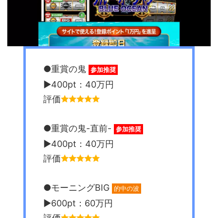
●重賞の鬼
参加推奨
▶︎400pt：40万円
評価
●重賞の鬼-直前-
参加推奨
▶︎400pt：40万円
評価
●モーニングBIG
的中の波
▶︎600pt：60万円
評価