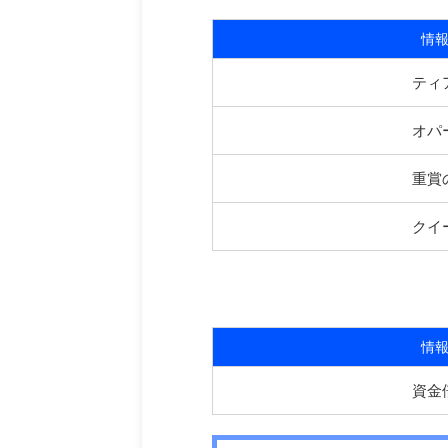
情
ティ
オパ
重賞
クイ
情
資金