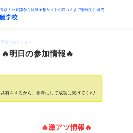
追求！豆知識から競艇予想サイトの口コミまで徹底的に研究
艇学校
>
新着のお知らせ
>
】🔥明日の参加情報🔥
共有をするから、参考にして成功に繋げてくれ❗️
🔥激アツ情報🔥