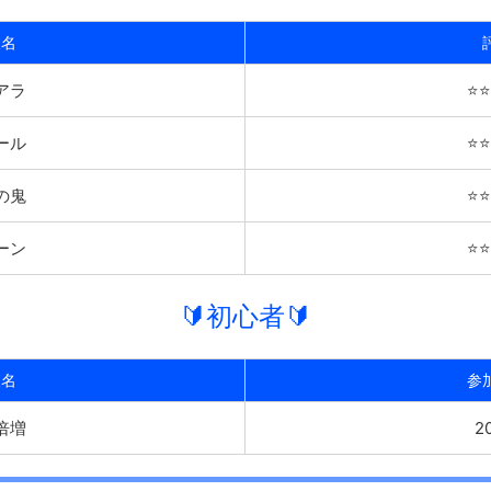
報名
アラ
⭐️⭐️
ール
⭐️⭐️
の鬼
⭐️⭐️
ーン
⭐️⭐️
🔰初心者🔰
報名
参
倍増
2