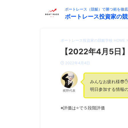
ボートレース（競艇）で勝つ術を徹底
ボートレース投資家の競
ボートレース投資家の競艇学校 HOME
【2022年4月5日
2022年4月4日
みんなお疲れ様😎✋
明日参加する情報の
梶野代表
※評価は⭐️で５段階評価