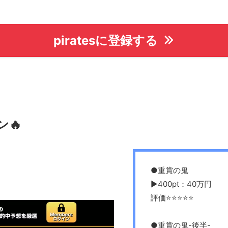
piratesに登録する
ン
🔥
●重賞の鬼
▶︎400pt：40万円
評価⭐️⭐️⭐️⭐️⭐️
●重賞の鬼-後半-