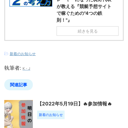
が教える『競艇予想サイト
で稼ぐための"4つの鉄
則！"』
続きを見る
-
新着のお知らせ
執筆者:
K・J
関連記事
【2022年5月19日】🔥参加情報🔥
新着のお知らせ