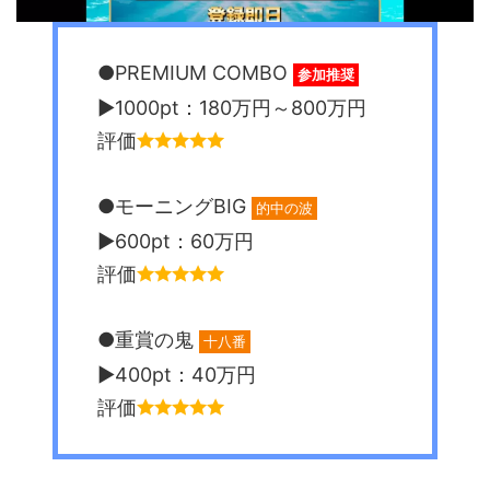
●PREMIUM COMBO
参加推奨
▶︎1000pt：180万円～800万円
評価
●モーニングBIG
的中の波
▶︎600pt：60万円
評価
●重賞の鬼
十八番
▶︎400pt：40万円
評価