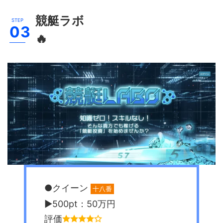
競艇ラボ
🔥
●クイーン
十八番
▶︎500pt：50万円
評価