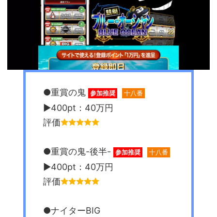
●重賞の鬼
参加推奨
十八番
▶︎400pt：40万円
評価
●重賞の鬼-後半-
参加推奨
十八番
▶︎400pt：40万円
評価
●ナイターBIG