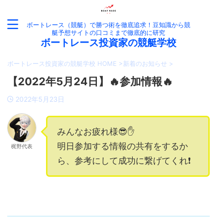
ボートレース（競艇）で勝つ術を徹底追求！豆知識から競
艇予想サイトの口コミまで徹底的に研究
ボートレース投資家の競艇学校
ボートレース投資家の競艇学校 HOME
>
新着のお知らせ
>
【2022年5月24日】🔥参加情報🔥
2022年5月23日
みんなお疲れ様😎✋
明日参加する情報の共有をするか
梶野代表
ら、参考にして成功に繋げてくれ❗️