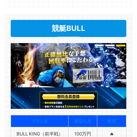
競艇BULL
プラン名
推定払戻
推奨
BULL KING（前半戦）
100万円
🔥