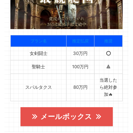
プラン名
推定払戻
推奨
女剣闘士
30万円
⭕️
聖騎士
100万円
🔺
当選した
スパルタクス
80万円
ら絶対参
加🔥
メールボックス