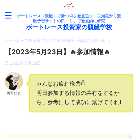
ボートレース（競艇）で勝つ術を徹底追求！豆知識から競
艇予想サイトの口コミまで徹底的に研究
ボートレース投資家の競艇学校
ボートレース投資家の競艇学校 HOME
>
新着のお知らせ
>
【2023年5月23日】🔥参加情報🔥
2023年5月22日
みんなお疲れ様😎✋
明日参加する情報の共有をするか
梶野代表
ら、参考にして成功に繋げてくれ❗️