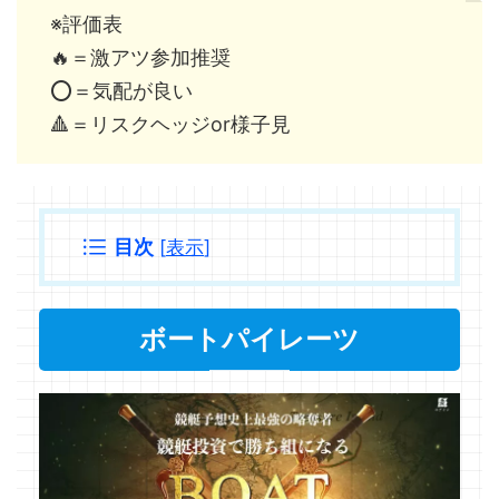
※評価表
🔥＝激アツ参加推奨
⭕️＝気配が良い
🔺＝リスクヘッジor様子見
目次
[
表示
]
ボートパイレーツ