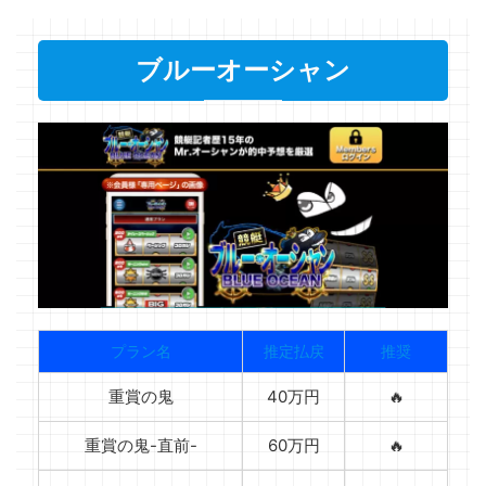
ブルーオーシャン
プラン名
推定払戻
推奨
重賞の鬼
40万円
🔥
重賞の鬼-直前-
60万円
🔥