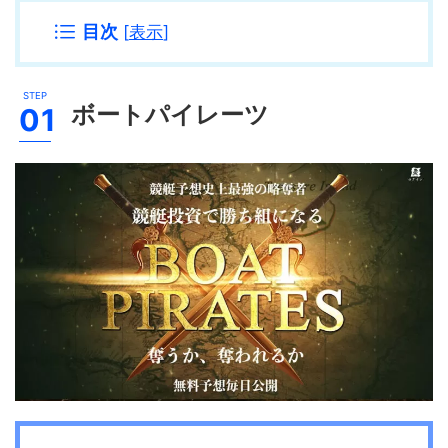
目次
[
表示
]
ボートパイレーツ