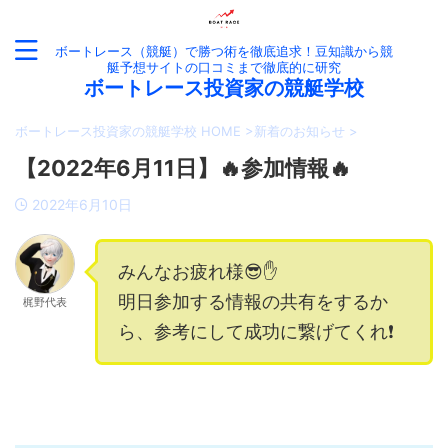
ボートレース（競艇）で勝つ術を徹底追求！豆知識から競
艇予想サイトの口コミまで徹底的に研究
ボートレース投資家の競艇学校
ボートレース投資家の競艇学校 HOME
>
新着のお知らせ
>
【2022年6月11日】🔥参加情報🔥
2022年6月10日
みんなお疲れ様😎✋
明日参加する情報の共有をするか
梶野代表
ら、参考にして成功に繋げてくれ❗️