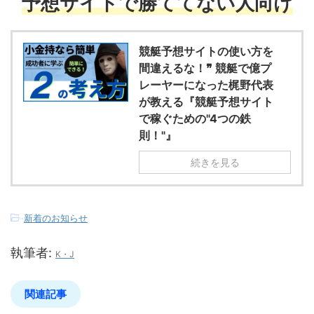
予想サイトで勝ててない人向け
競艇予想サイトの使い方を
間違えるな！❞ 競艇で億プ
レーヤーになった梶野代表
が教える『競艇予想サイト
で稼ぐための"4つの鉄
則！"』
続きを見る
-
新着のお知らせ
執筆者:
K・J
関連記事