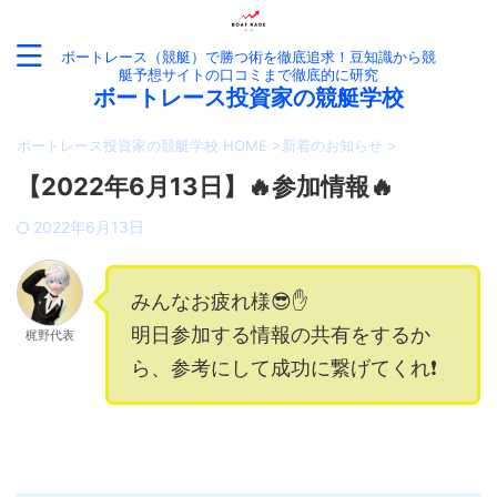
ボートレース（競艇）で勝つ術を徹底追求！豆知識から競
艇予想サイトの口コミまで徹底的に研究
ボートレース投資家の競艇学校
ボートレース投資家の競艇学校 HOME
>
新着のお知らせ
>
【2022年6月13日】🔥参加情報🔥
2022年6月13日
みんなお疲れ様😎✋
明日参加する情報の共有をするか
梶野代表
ら、参考にして成功に繋げてくれ❗️