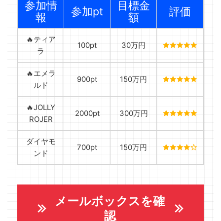
参加情
目標金
参加pt
評価
報
額
🔥ティア
100pt
30万円
ラ
🔥エメラ
900pt
150万円
ルド
🔥JOLLY
2000pt
300万円
ROJER
ダイヤモ
700pt
150万円
ンド
メールボックスを確
認