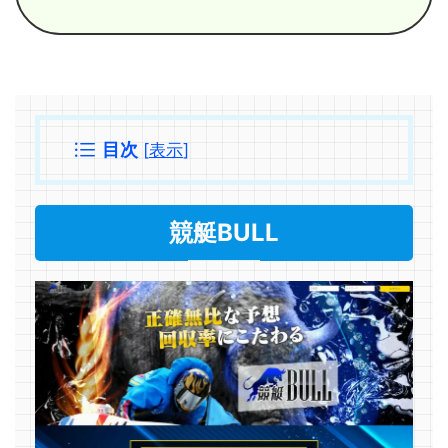
目次
[
表示
]
競艇BULL