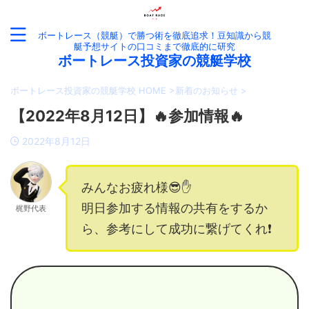
ボートレース（競艇）で勝つ術を徹底追求！豆知識から競
艇予想サイトの口コミまで徹底的に研究
ボートレース投資家の競艇学校
ボートレース投資家の競艇学校 HOME
>
新着のお知らせ
>
【2022年8月12日】🔥参加情報🔥
2022年8月12日
みんなお疲れ様😎✋
明日参加する情報の共有をするか
梶野代表
ら、参考にして成功に繋げてくれ❗️