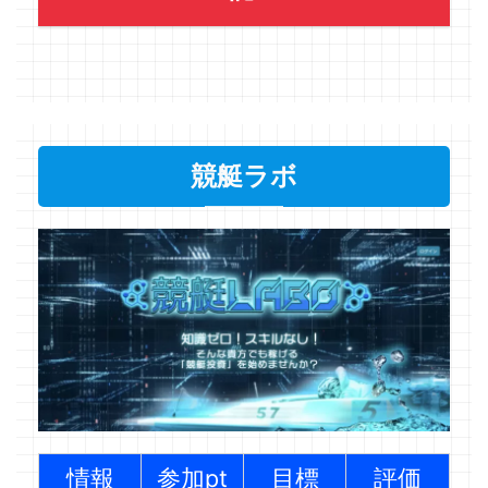
競艇ラボ
情報
参加pt
目標
評価