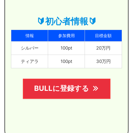
🔰初心者情報🔰
情報
参加費用
目標金額
シルバー
100pt
20万円
ティアラ
100pt
30万円
BULLに登録する