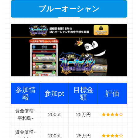
ブルーオーシャン
参加情
目標金
参加pt
評価
報
額
資金倍増-
200pt
25万円
平和島-
資金倍増-
200pt
25万円