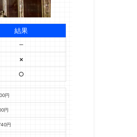
結果
ー
❌
⭕️
000円
000円
,740円