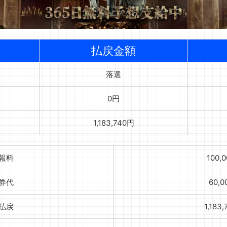
払戻金額
落選
0円
1,183,740円
報料
100,
券代
60,
払戻
1,183