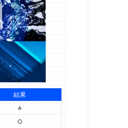
結果
🔺
⭕️