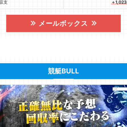
収支
＋1,02
メールボックス
競艇BULL