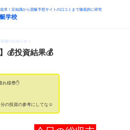
追求！豆知識から競艇予想サイトの口コミまで徹底的に研究
艇学校
>
新着のお知らせ
>
】💰投資結果💰
疲れ様😎✋
分の投資の参考にしてな☺️