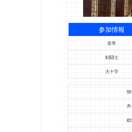
参加情報
皇帝
剣闘士
大十字
情
舟
総