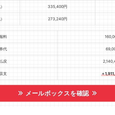
戦）
335,400円
戦）
273,240円
報料
160,
券代
69,
払戻
2,140
収支
＋1,911
メールボックスを確認