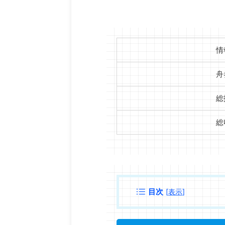
情
舟
総
総
目次
[
表示
]