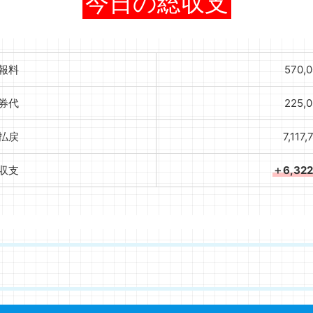
今日の総収支
報料
570,
券代
225,
払戻
7,117
収支
＋6,32