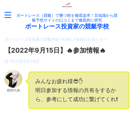
ボートレース（競艇）で勝つ術を徹底追求！豆知識から競
艇予想サイトの口コミまで徹底的に研究
ボートレース投資家の競艇学校
ボートレース投資家の競艇学校 HOME
>
新着のお知らせ
>
【2022年9月15日】🔥参加情報🔥
2022年9月14日
みんなお疲れ様😎✋
明日参加する情報の共有をするか
梶野代表
ら、参考にして成功に繋げてくれ❗️