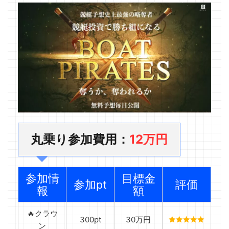
丸乗り参加費用：
1
2
万円
参加情
目標金
参加pt
評価
報
額
🔥クラウ
300pt
30万円
ン