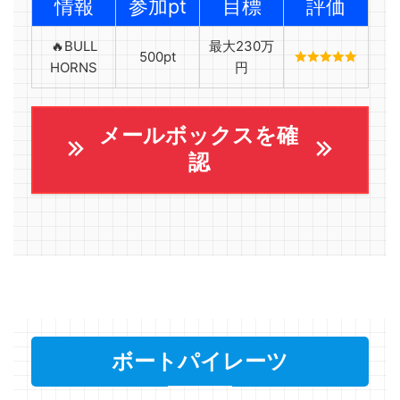
情報
参加pt
目標
評価
🔥BULL
最大230万
500pt
HORNS
円
メールボックスを確
認
ボートパイレーツ