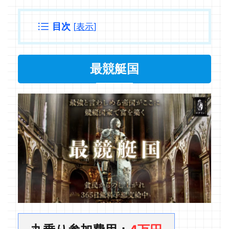
目次
[
表示
]
最競艇国