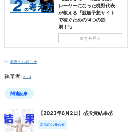
レーヤーになった梶野代表
が教える『競艇予想サイト
で稼ぐための"4つの鉄
則！"』
続きを見る
-
新着のお知らせ
執筆者:
K・J
関連記事
【2023年6月2日】💰投資結果💰
新着のお知らせ