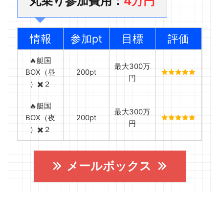
丸乗り参加費用：
4万円
情報
参加pt
目標
評価
🔥艇国
最大300万
BOX（昼
200pt
円
）✖️２
🔥艇国
最大300万
BOX（夜
200pt
円
）✖️２
メールボックス