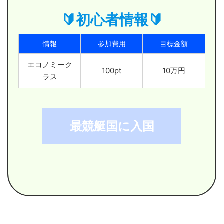
🔰初心者情報🔰
情報
参加費用
目標金額
エコノミーク
100pt
10万円
ラス
最競艇国に入国