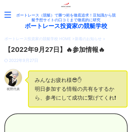
ボートレース（競艇）で勝つ術を徹底追求！豆知識から競
艇予想サイトの口コミまで徹底的に研究
ボートレース投資家の競艇学校
ボートレース投資家の競艇学校 HOME
>
新着のお知らせ
>
【2022年9月27日】🔥参加情報🔥
2022年9月27日
みんなお疲れ様😎✋
明日参加する情報の共有をするか
梶野代表
ら、参考にして成功に繋げてくれ❗️