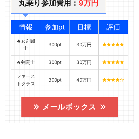
丸乗り参加費用：
9万円
情報
参加pt
目標
評価
🔥女剣闘
300pt
30万円
士
🔥剣闘士
300pt
30万円
ファース
300pt
40万円
トクラス
メールボックス