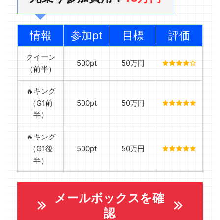
情報
参加pt
目標
評価
クイーン
500pt
50万円
（前半）
🔥キング
（G1前
500pt
50万円
半）
🔥キング
（G1後
500pt
50万円
半）
メールボックスを確
認