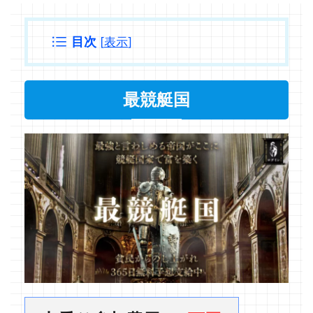
目次
[
表示
]
最競艇国