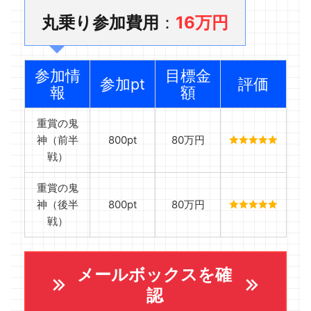
丸乗り参加費用
：
16万円
参加情
目標金
参加pt
評価
報
額
重賞の鬼
神（前半
800pt
80万円
戦）
重賞の鬼
神（後半
800pt
80万円
戦）
メールボックスを確
認