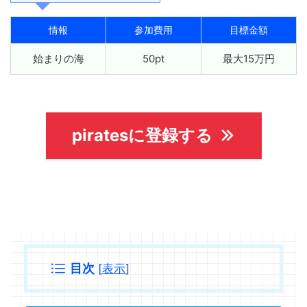
情報
参加費用
目標金額
始まりの海
50pt
最大15万円
piratesに登録する
目次
[
表示
]