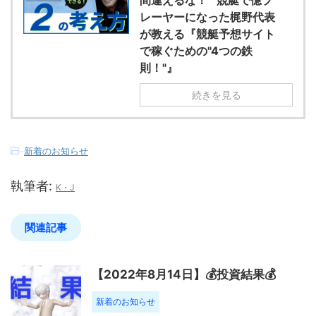
レーヤーになった梶野代表
が教える『競艇予想サイト
で稼ぐための"4つの鉄
則！"』
続きを見る
-
新着のお知らせ
執筆者:
K・J
関連記事
【2022年8月14日】💰投資結果💰
新着のお知らせ