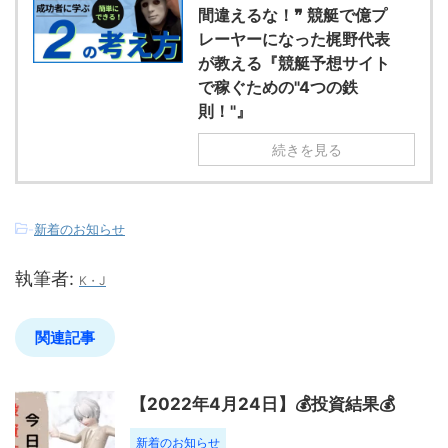
間違えるな！❞ 競艇で億プ
レーヤーになった梶野代表
が教える『競艇予想サイト
で稼ぐための"4つの鉄
則！"』
続きを見る
-
新着のお知らせ
執筆者:
K・J
関連記事
【2022年4月24日】💰投資結果💰
新着のお知らせ