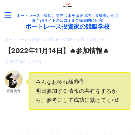
ボートレース（競艇）で勝つ術を徹底追求！豆知識から競
艇予想サイトの口コミまで徹底的に研究
ボートレース投資家の競艇学校
ボートレース投資家の競艇学校 HOME
>
新着のお知らせ
>
【2022年11月14日】🔥参加情報🔥
2022年11月13日
みんなお疲れ様😎✋
明日参加する情報の共有をするか
梶野代表
ら、参考にして成功に繋げてくれ❗️