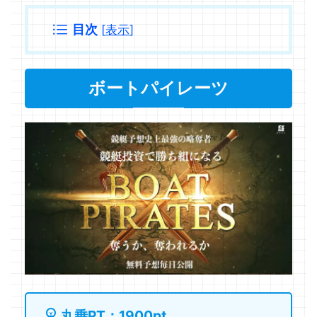
目次
[
表示
]
ボートパイレーツ
丸乗PT：1900pt