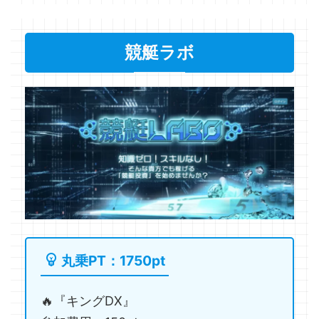
競艇ラボ
丸乗PT：1750pt
🔥『キングDX』