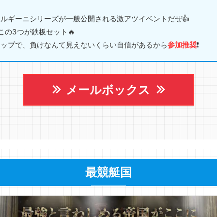
ルギーニシリーズが一般公開される激アツイベントだぜ👍
この3つが鉄板セット🔥
アップで、負けなんて見えないくらい自信があるから
参加推奨
❗️
メールボックス
最競艇国