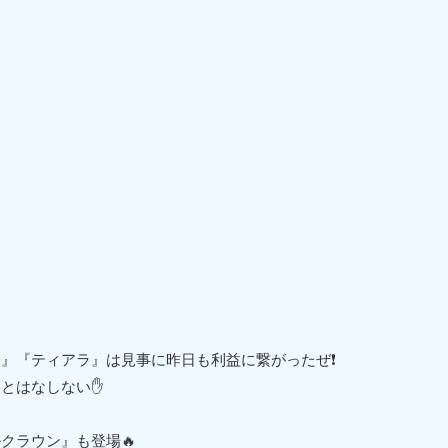
』『ティアラ』は見事に昨日も利益に繋がったぜ❗️
とはなしない✋
クラウン』も登場🔥