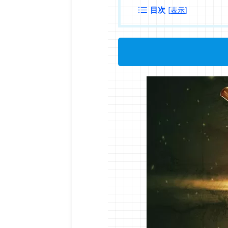
目次
[
表示
]