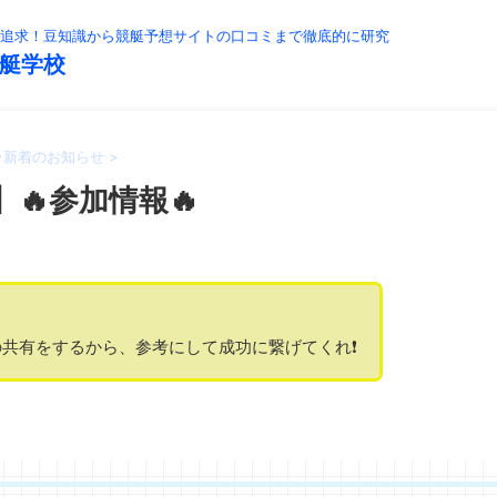
追求！豆知識から競艇予想サイトの口コミまで徹底的に研究
艇学校
>
新着のお知らせ
>
】🔥参加情報🔥
共有をするから、参考にして成功に繋げてくれ❗️