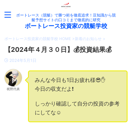
ボートレース（競艇）で勝つ術を徹底追求！豆知識から競
艇予想サイトの口コミまで徹底的に研究
ボートレース投資家の競艇学校
ボートレース投資家の競艇学校 HOME
>
新着のお知らせ
>
【2024年４月３０日】💰投資結果💰
2024年5月1日
みんな今日も1日お疲れ様😎✋
今日の収支だよ❗️
梶野代表
しっかり確認して自分の投資の参考
にしてな☺️