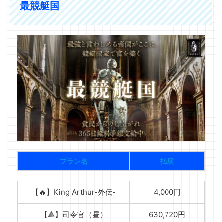
最競艇国
プラン名
払戻
【🔥】King Arthur-外伝-
4,000円
【🔺】司令官（昼）
630,720円