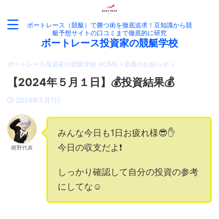
ボートレース（競艇）で勝つ術を徹底追求！豆知識から競
艇予想サイトの口コミまで徹底的に研究
ボートレース投資家の競艇学校
ボートレース投資家の競艇学校 HOME
>
新着のお知らせ
>
【2024年５月１日】💰投資結果💰
2024年5月1日
みんな今日も1日お疲れ様😎✋
今日の収支だよ❗️
梶野代表
しっかり確認して自分の投資の参考
にしてな☺️