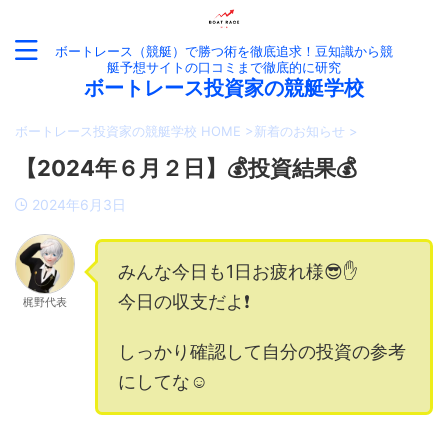
ボートレース（競艇）で勝つ術を徹底追求！豆知識から競
艇予想サイトの口コミまで徹底的に研究
ボートレース投資家の競艇学校
ボートレース投資家の競艇学校 HOME
>
新着のお知らせ
>
【2024年６月２日】💰投資結果💰
2024年6月3日
みんな今日も1日お疲れ様😎✋
今日の収支だよ❗️
梶野代表
しっかり確認して自分の投資の参考
にしてな☺️