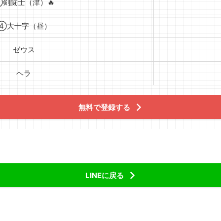
剣闘士（津）🔥
④大十字（昼）
ゼウス
ヘラ
無料で登録する
LINEに戻る