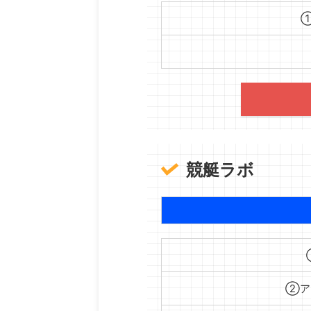
競艇ラボ
②ア