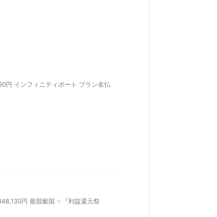
3,260円 インフィニティボート プラン名払
,448,130円 最競艇国 ✨『利益還元祭