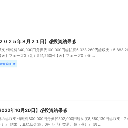
２０２５年８月２１日】💰投資結果💰
支 情報料340,000円舟券代100,000円総払戻6,323,260円総収支＋5,88
🔥】フェーズ0（朝）551,250円【🔥】フェーズ0（昼 ...
着のお知らせ
2022年10月20日】💰投資結果💰
の総収支 情報料800,000円舟券代302,000円総払戻8,550,130円総収支＋7
）』 結果 ：🔺払戻金額：0円 ✨『利益還元祭（昼）』 結 ...