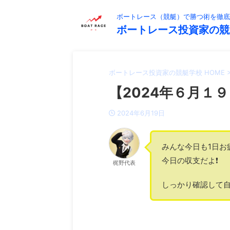
ボートレース（競艇）で勝つ術を徹底
ボートレース投資家の競
ボートレース投資家の競艇学校 HOME
【2024年６月１９
2024年6月19日
みんな今日も1日お
今日の収支だよ❗️
梶野代表
しっかり確認して自