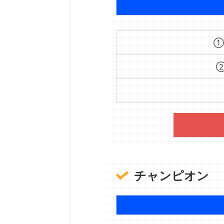
①B
②
チャンピオン