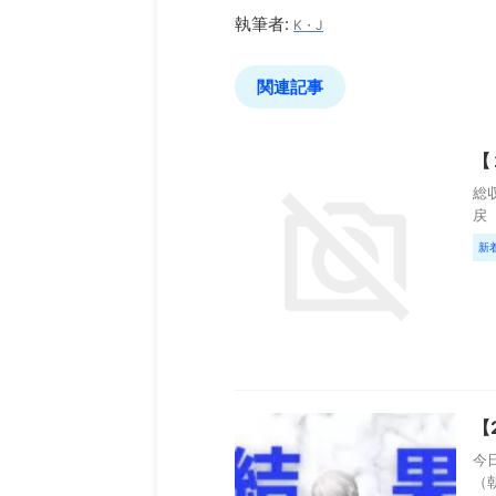
執筆者:
K・J
関連記事
【
総収
戻【
新
【
今日
（朝