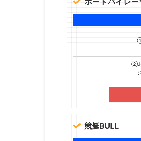
ボートパイレー
①
②Je
競艇BULL