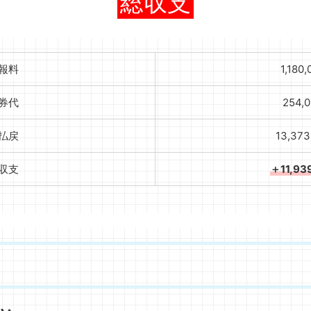
総収支
報料
1,180
券代
254,
払戻
13,373
収支
＋11,93