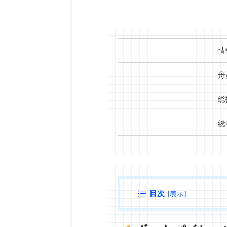
情
舟
総
総
目次
[
表示
]