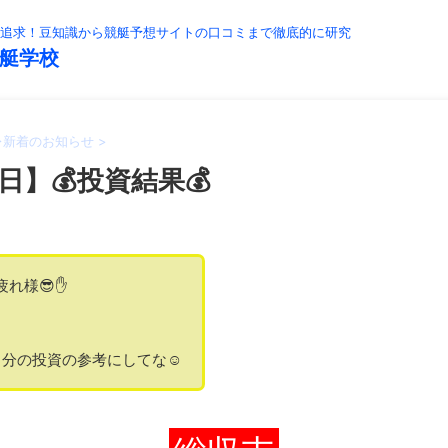
追求！豆知識から競艇予想サイトの口コミまで徹底的に研究
艇学校
>
新着のお知らせ
>
日】💰投資結果💰
疲れ様😎✋
分の投資の参考にしてな☺️