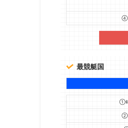
④
最競艇国
①剣
②