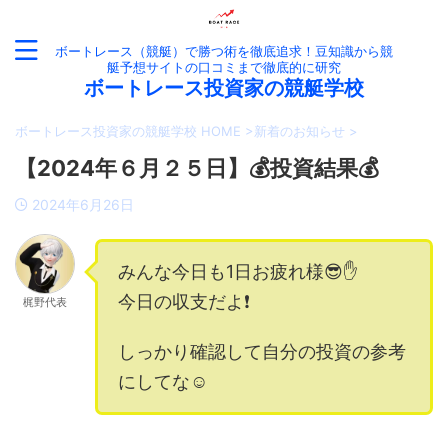
ボートレース（競艇）で勝つ術を徹底追求！豆知識から競
艇予想サイトの口コミまで徹底的に研究
ボートレース投資家の競艇学校
ボートレース投資家の競艇学校 HOME
>
新着のお知らせ
>
【2024年６月２５日】💰投資結果💰
2024年6月26日
みんな今日も1日お疲れ様😎✋
今日の収支だよ❗️
梶野代表
しっかり確認して自分の投資の参考
にしてな☺️