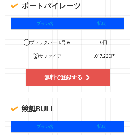
ボートパイレーツ
プラン名
払戻
①ブラックパール号🔥
0円
②サファイア
1,017,220円
無料で登録する
競艇BULL
プラン名
払戻