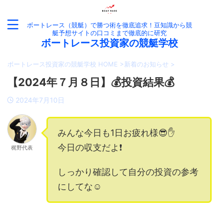
ボートレース（競艇）で勝つ術を徹底追求！豆知識から競
艇予想サイトの口コミまで徹底的に研究
ボートレース投資家の競艇学校
ボートレース投資家の競艇学校 HOME
>
新着のお知らせ
>
【2024年７月８日】💰投資結果💰
2024年7月10日
みんな今日も1日お疲れ様😎✋
今日の収支だよ❗️
梶野代表
しっかり確認して自分の投資の参考
にしてな☺️