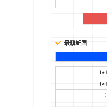
最競艇国
【🔥
【🔥
【
【