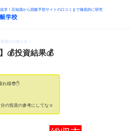
追求！豆知識から競艇予想サイトの口コミまで徹底的に研究
艇学校
>
新着のお知らせ
>
】💰投資結果💰
疲れ様😎✋
分の投資の参考にしてな☺️