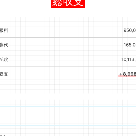
総収支
報料
950,
券代
165,
払戻
10,113
収支
＋8,99