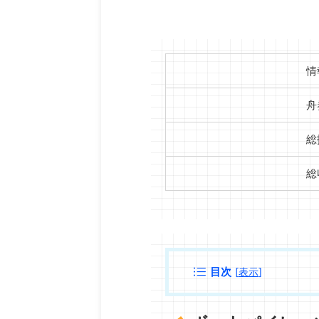
情
舟
総
総
目次
[
表示
]