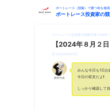
ボートレース（競艇）で勝つ術を徹底
ボートレース投資家の競
ボートレース投資家の競艇学校 HOME
【2024年８月２日
2024年8月5日
みんな今日も1日お
今日の収支だよ❗️
梶野代表
しっかり確認して自