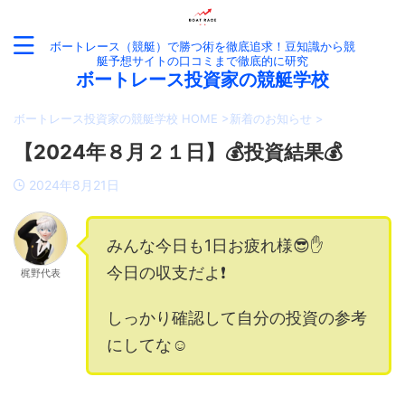
ボートレース（競艇）で勝つ術を徹底追求！豆知識から競
艇予想サイトの口コミまで徹底的に研究
ボートレース投資家の競艇学校
ボートレース投資家の競艇学校 HOME
>
新着のお知らせ
>
【2024年８月２１日】💰投資結果💰
2024年8月21日
みんな今日も1日お疲れ様😎✋
今日の収支だよ❗️
梶野代表
しっかり確認して自分の投資の参考
にしてな☺️