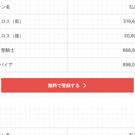
ラン名
払
ュロス（前）
319,
ュロス（後）
30,
】聖騎士
868,
パイア
898,
無料で登録する
ラン名
払