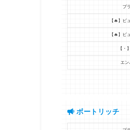
プ
【🔥】ピ
【🔥】ピ
【・
エン
ボートリッチ
プ