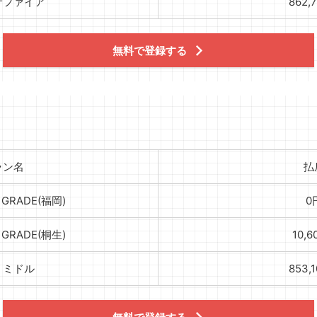
サファイア
862,
無料で登録する
ラン名
払
 GRADE(福岡)
0
 GRADE(桐生)
10,6
】ミドル
853,