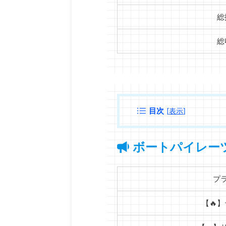
総
総
目次
[
表示
]
ボートパイレー
プ
【🔥