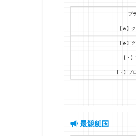
プ
【🔥】ク
【🔥】ク
【・】
【・】プ
最競艇国