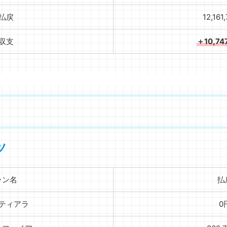
払戻
12,161
収支
＋10,74
ツ
ラン名
払
】ティアラ
0