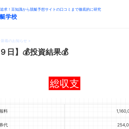
追求！豆知識から競艇予想サイトの口コミまで徹底的に研究
艇学校
>
新着のお知らせ
>
９日】💰投資結果💰
総収支
報料
1,160
券代
254,