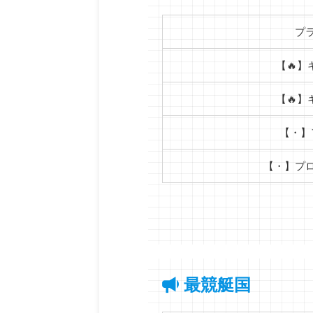
プ
【🔥】
【🔥】
【・】
【・】プ
最競艇国