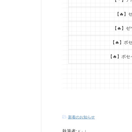
【🔥】
【🔥】ゼ
【🔥】ポ
【🔥】ポセ
-
新着のお知らせ
執筆者:
K・J