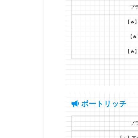
プ
【🔥
【
【🔥
ボートリッチ
プ
【・】ア