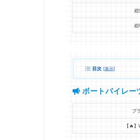
総
総
目次
[
表示
]
ボートパイレー
プ
【🔥】