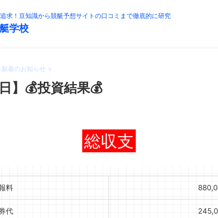
追求！豆知識から競艇予想サイトの口コミまで徹底的に研究
艇学校
>
新着のお知らせ
>
日】💰投資結果💰
総収支
報料
880,
券代
245,