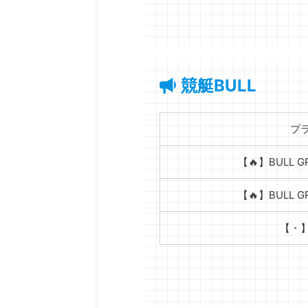
競艇BULL
プ
【🔥】BULL 
【🔥】BULL 
【・