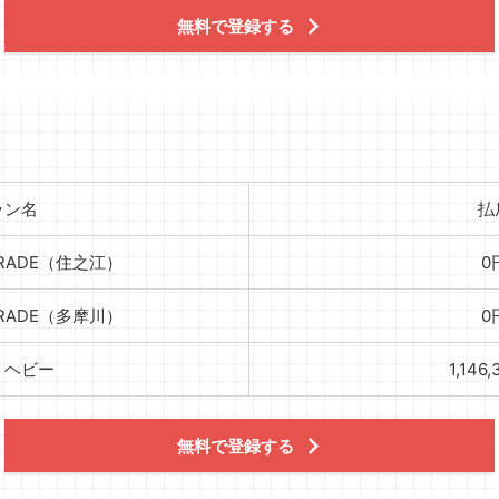
無料で登録する
ラン名
払
GRADE（住之江）
0
GRADE（多摩川）
0
】ヘビー
1,146
無料で登録する