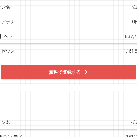
ラン名
払
】アテナ
0
】ヘラ
837,
】ゼウス
1,161
無料で登録する
ラン名
払
ポロン/デイ
351,