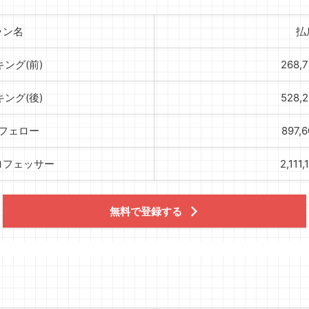
ラン名
払
キング(前)
268,
キング(後)
528,
フェロー
897,
ロフェッサー
2,111
無料で登録する