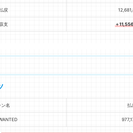
払戻
12,681
収支
＋11,55
ツ
ラン名
払
WANTED
977,