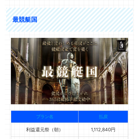
最競艇国
プラン名
払戻
利益還元祭（朝）
1,112,840円