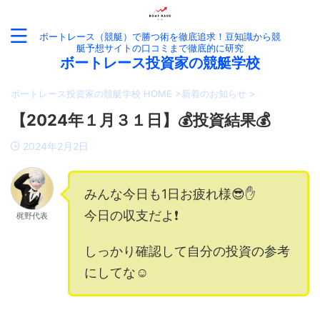
ボートレース（競艇）で勝つ術を徹底追求！豆知識から競
艇予想サイトの口コミまで徹底的に研究
ボートレース投資家の競艇学校
ボートレース投資家の競艇学校 HOME
>
新着のお知らせ
>
【2024年１月３１日】💰投資結果💰
2024年2月2日
みんな今日も1日お疲れ様😎✋
今日の収支だよ❗️
梶野代表
しっかり確認して自分の投資の参考
にしてな☺️