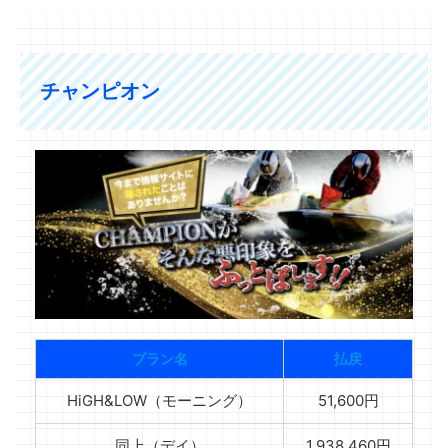
チャンピオン
プラン名
払戻
HiGH&LOW（モーニング）
51,600円
同上（デイ）
1,938,460円