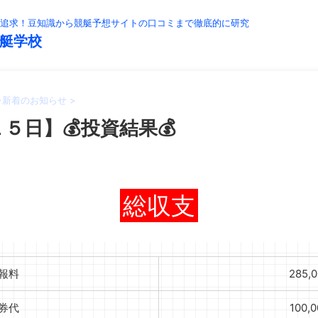
追求！豆知識から競艇予想サイトの口コミまで徹底的に研究
艇学校
>
新着のお知らせ
>
５日】💰投資結果💰
総収支
報料
285,
券代
100,