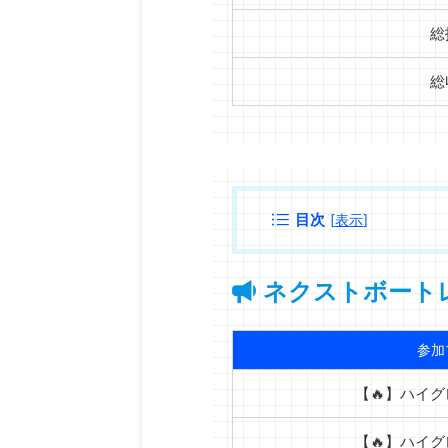
総
総
目次
[
表示
]
ネクストボート
参加
【🔥】ハイグ
【🔥】ハイグ