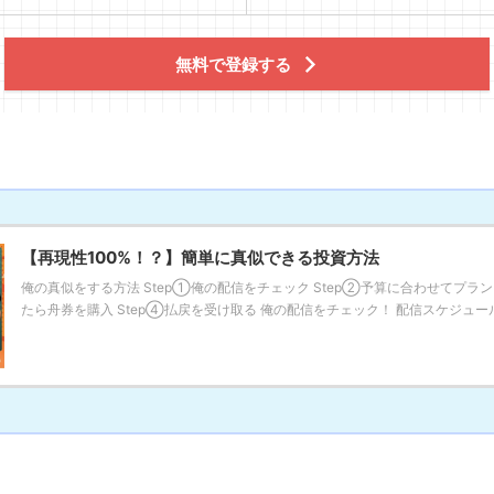
無料で登録する
【再現性100%！？】簡単に真似できる投資方法
俺の真似をする方法 Step①俺の配信をチェック Step②予算に合わせてプラン
たら舟券を購入 Step④払戻を受け取る 俺の配信をチェック！ 配信スケジュールに