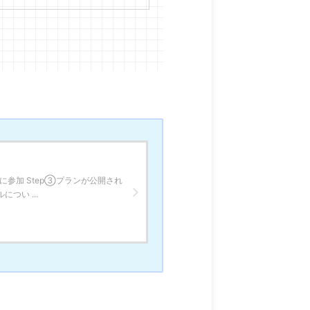
に参加 Step③プランが公開され
つい ...