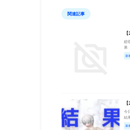
関連記事
【
総収
果【
新
【
今日
結果
新