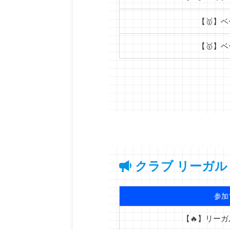
【🥇】ベ
【🥇】ベ
クラブ リーガル
参加
【🔥】リー