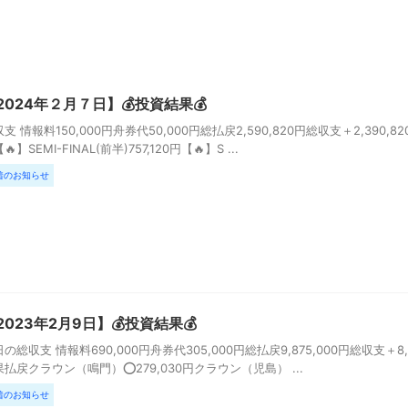
2024年２月７日】💰投資結果💰
支 情報料150,000円舟券代50,000円総払戻2,590,820円総収支＋2,39
🔥】SEMI-FINAL(前半)757,120円【🔥】S ...
着のお知らせ
2023年2月9日】💰投資結果💰
の総収支 情報料690,000円舟券代305,000円総払戻9,875,000円総収支＋8
払戻クラウン（鳴門）⭕️279,030円クラウン（児島） ...
着のお知らせ