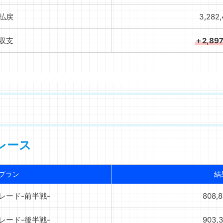
払戻
3,282
収支
＋2,89
レース
プラン
結
レード-前半戦-
808,
レード-後半戦-
903,