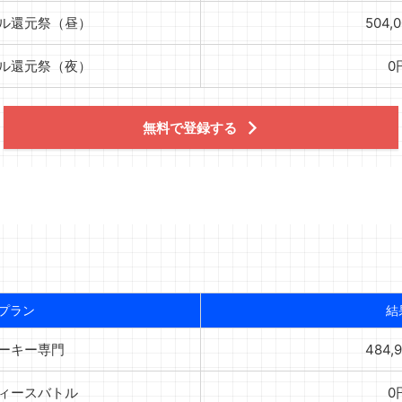
ガル還元祭（昼）
504,
ガル還元祭（夜）
0
無料で登録する
プラン
結
ルーキー専門
484,
ディースバトル
0