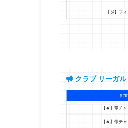
【🥈】フ
クラブ リーガル
参加
【🔥】帯チ
【🔥】帯チ