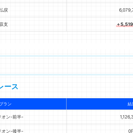
払戻
6,079
収支
＋5,51
レース
プラン
結
リオン-前半-
1,126
リオン-後半-
0