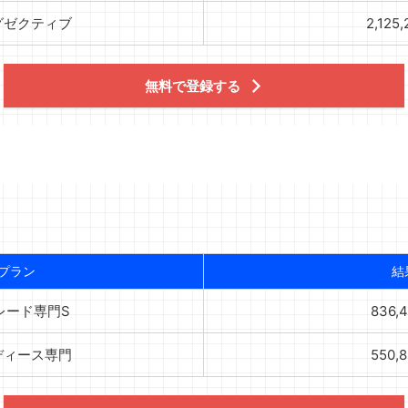
グゼクティブ
2,125
無料で登録する
プラン
結
レード専門S
836,
ディース専門
550,