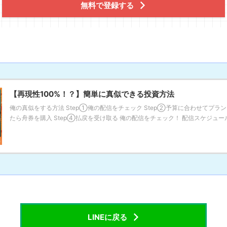
無料で登録する
【再現性100%！？】簡単に真似できる投資方法
俺の真似をする方法 Step①俺の配信をチェック Step②予算に合わせてプラン
たら舟券を購入 Step④払戻を受け取る 俺の配信をチェック！ 配信スケジュールに
LINEに戻る