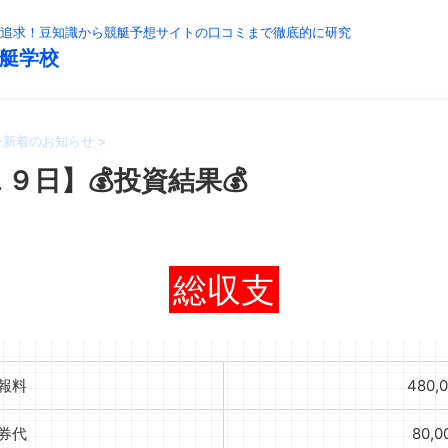
追求！豆知識から競艇予想サイトの口コミまで徹底的に研究
艇学校
>
新着のお知らせ
>
９日】💰投資結果💰
総収支
報料
480,
券代
80,