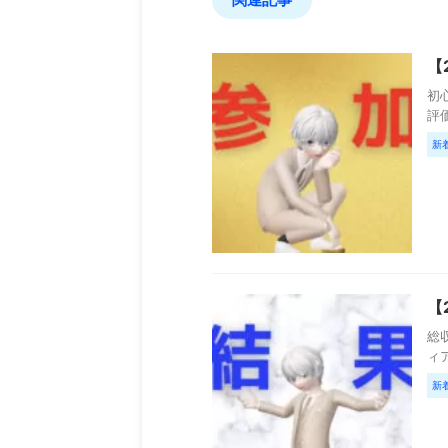
【
初心
評価
新
【
総収
ィア
新