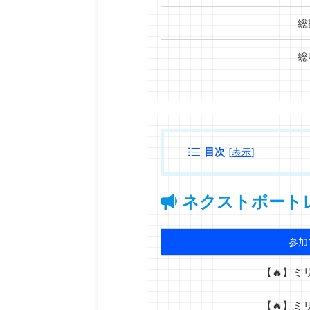
総
総
目次
[
表示
]
ネクストボート
参加
【🔥】ミ
【🔥】ミ