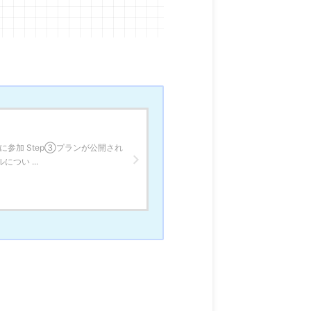
に参加 Step③プランが公開され
つい ...