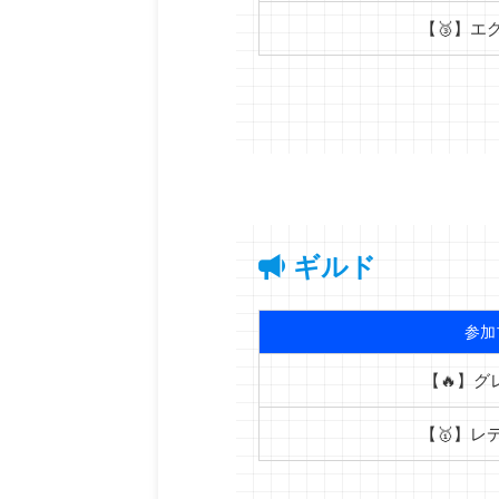
【🥉】エ
ギルド
参加
【🔥】グ
【🥇】レ