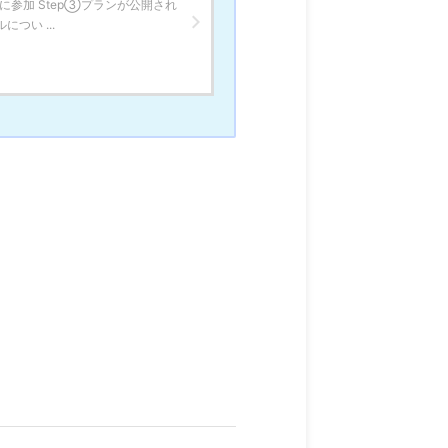
に参加 Step③プランが公開され
つい ...