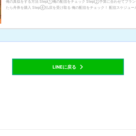
俺の真似をする方法 Step①俺の配信をチェック Step②予算に合わせてプラン
たら舟券を購入 Step④払戻を受け取る 俺の配信をチェック！ 配信スケジュールに
LINEに戻る