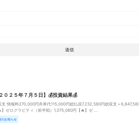
２０２５年７月５日】💰投資結果💰
支 情報料270,000円舟券代115,000円総払戻7,232,580円総収支＋6,84
】ゼログラビティ（前半戦）1,075,080円【🔥】ゼ ...
着のお知らせ