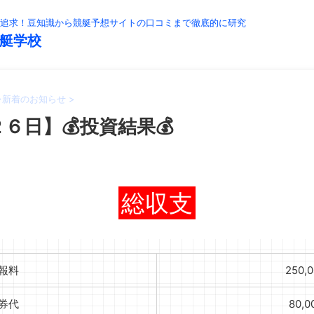
追求！豆知識から競艇予想サイトの口コミまで徹底的に研究
艇学校
>
新着のお知らせ
>
６日】💰投資結果💰
総収支
報料
250,
券代
80,