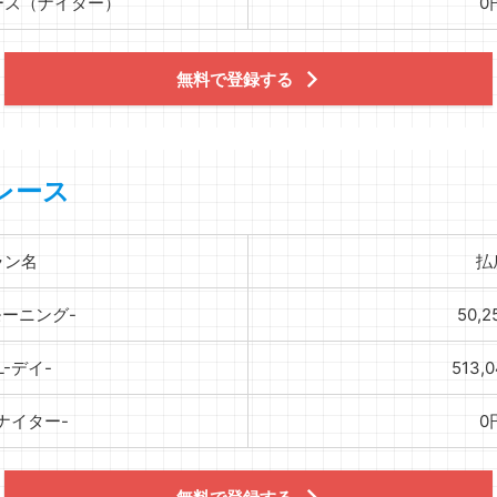
ーズ（ナイター）
0
無料で登録する
レース
ラン名
払
-モーニング-
50,
L-デイ-
513,
-ナイター-
0