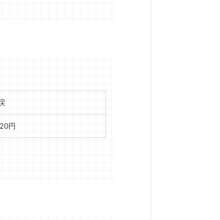
戻
320円