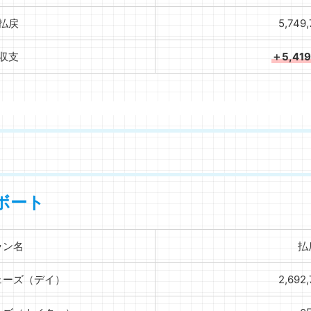
払戻
5,749
収支
＋5,41
ボート
ラン名
払
ェーズ（デイ）
2,692