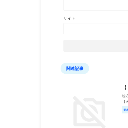
サイト
関連記事
【
総収
【
新