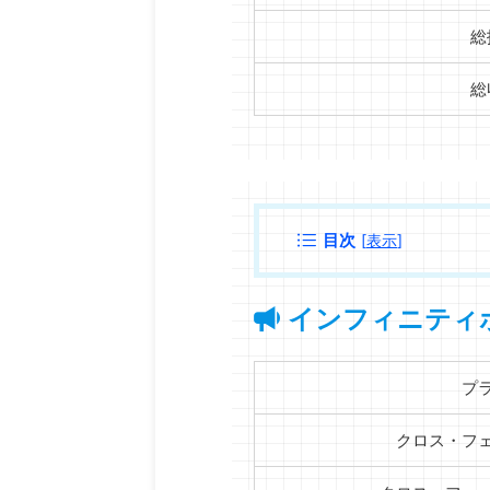
総
総
目次
[
表示
]
インフィニティ
プ
クロス・フ