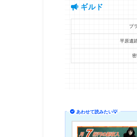
ギルド
プ
平原遺
密
あわせて読みたい💡