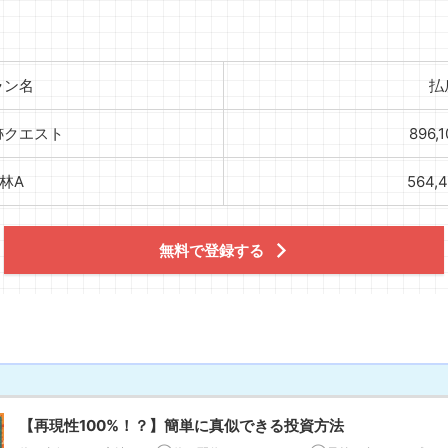
ラン名
払
跡クエスト
896,
林A
564,
無料で登録する
【再現性100%！？】簡単に真似できる投資方法