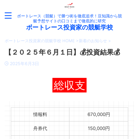
ボートレース（競艇）で勝つ術を徹底追求！豆知識から競
艇予想サイトの口コミまで徹底的に研究
ボートレース投資家の競艇学校
ボートレース投資家の競艇学校 HOME
>
新着のお知らせ
>
【２０２５年６月１日】💰投資結果💰
2025年6月3日
総収支
情報料
670,000円
舟券代
150,000円