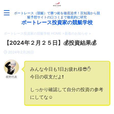
ボートレース（競艇）で勝つ術を徹底追求！豆知識から競
艇予想サイトの口コミまで徹底的に研究
ボートレース投資家の競艇学校
ボートレース投資家の競艇学校 HOME
>
新着のお知らせ
>
【2024年２月２５日】💰投資結果💰
2024年2月26日
みんな今日も1日お疲れ様😎✋
今日の収支だよ❗️
梶野代表
しっかり確認して自分の投資の参考
にしてな☺️