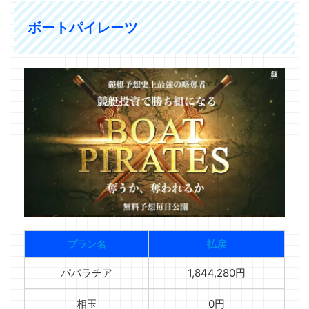
ボートパイレーツ
プラン名
払戻
パパラチア
1,844,280円
相玉
0円