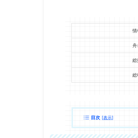
情
舟
総
総
目次
[
表示
]