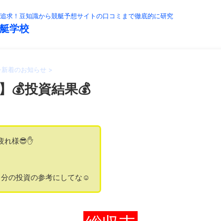
追求！豆知識から競艇予想サイトの口コミまで徹底的に研究
艇学校
>
新着のお知らせ
>
】💰投資結果💰
疲れ様😎✋
分の投資の参考にしてな☺️