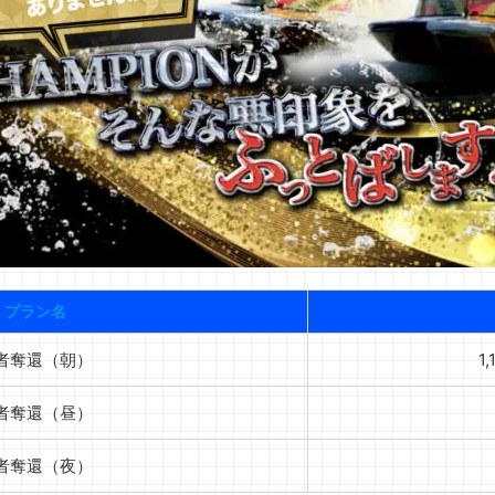
プラン名
者奪還（朝）
1,
者奪還（昼）
者奪還（夜）