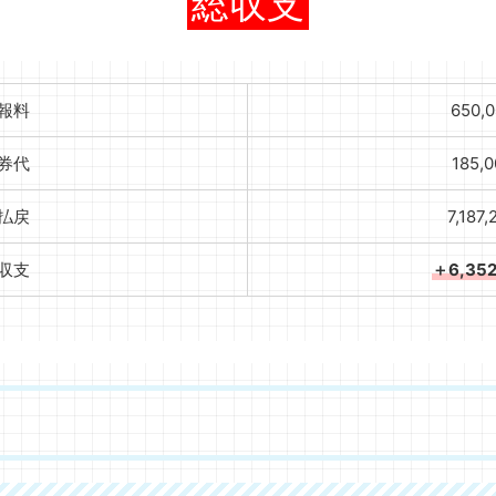
総収支
報料
650,
券代
185,
払戻
7,187
収支
＋6,35