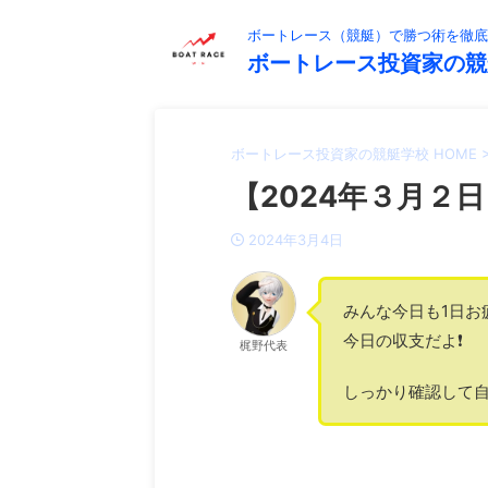
ボートレース（競艇）で勝つ術を徹底
ボートレース投資家の競
ボートレース投資家の競艇学校 HOME
【2024年３月２日
2024年3月4日
みんな今日も1日お
今日の収支だよ❗️
梶野代表
しっかり確認して自