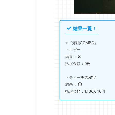
結果一覧！
✨『海賊COMBO』
・ルビー
結果 ：❌
払戻金額：0円
・ティーチの秘宝
結果 ：⭕️
払戻金額：1,136,640円