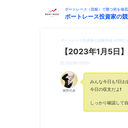
ボートレース（競艇）で勝つ術を徹底
ボートレース投資家の競
ボートレース投資家の競艇学校 HOME
【2023年1月5日】
2023年1月5日
みんな今日も1日お
今日の収支だよ❗️
梶野代表
しっかり確認して自