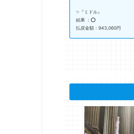
✨『ミドル』
結果 ：⭕️
払戻金額：943,060円