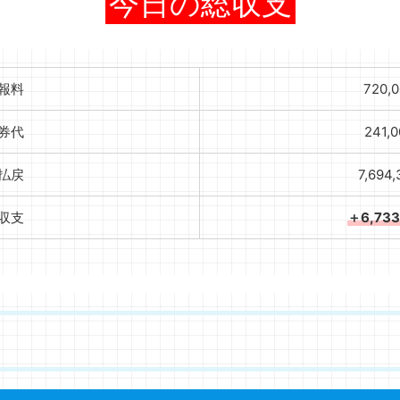
今日の総収支
報料
720,
券代
241,
払戻
7,694
収支
＋6,73