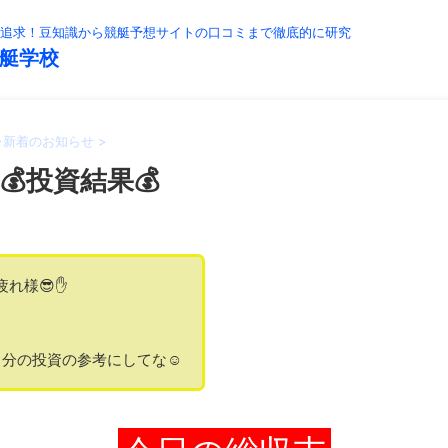
追求！豆知識から競艇予想サイトの口コミまで徹底的に研究
艇学校
>
新着のお知らせ
>
💰投資結果💰
疲れ様😎✋
分の投資の参考にしてな☺️