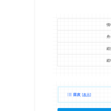
情
舟
総
総
目次
[
表示
]