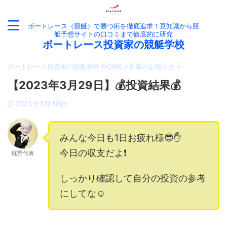
ボートレース（競艇）で勝つ術を徹底追求！豆知識から競
艇予想サイトの口コミまで徹底的に研究
ボートレース投資家の競艇学校
ボートレース投資家の競艇学校 HOME
>
新着のお知らせ
>
【2023年3月29日】💰投資結果💰
2023年3月30日
みんな今日も1日お疲れ様😎✋
今日の収支だよ❗️
梶野代表
しっかり確認して自分の投資の参考
にしてな☺️