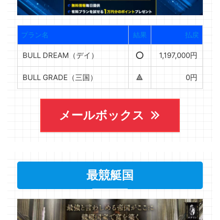
プラン名
結果
払戻
BULL DREAM（デイ）
⭕️
1,197,000円
BULL GRADE（三国）
🔺
0円
メールボックス
最競艇国