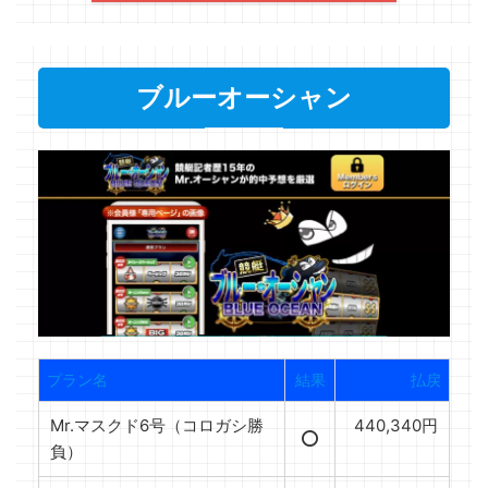
ブルーオーシャン
プラン名
結果
払戻
Mr.マスクド6号（コロガシ勝
440,340円
⭕️
負）