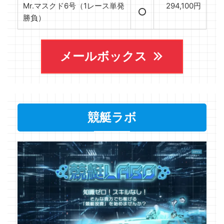
Mr.マスクド6号（1レース単発
294,100円
⭕️
勝負）
メールボックス
競艇ラボ