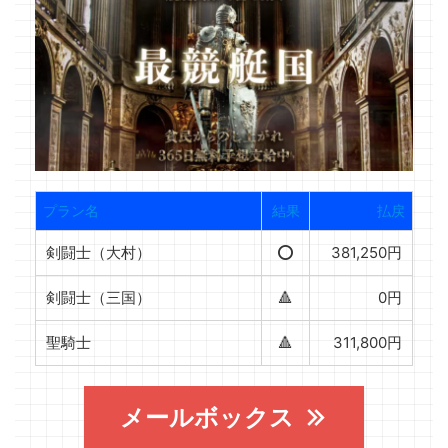
プラン名
結果
払戻
剣闘士（大村）
⭕️
381,250円
剣闘士（三国）
🔺
0円
聖騎士
🔺
311,800円
メールボックス