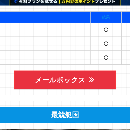
結果
⭕️
⭕️
⭕️
メールボックス
最競艇国