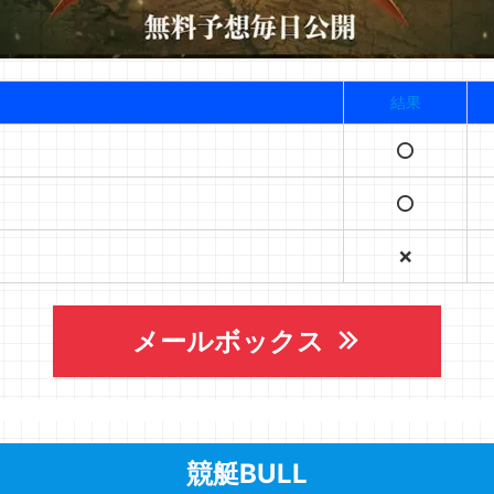
結果
⭕️
⭕️
❌
メールボックス
競艇BULL