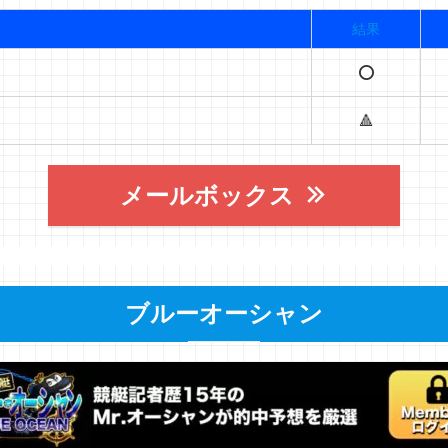
結果
⭕️
🔺
メールボックス
ブルーオーシャン