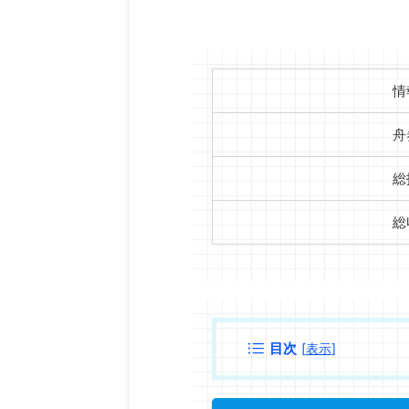
情
舟
総
総
目次
[
表示
]