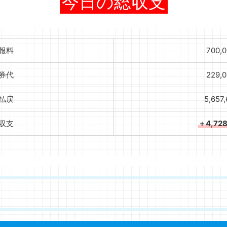
今日の総収支
報料
700,
券代
229,
払戻
5,657
収支
＋4,72