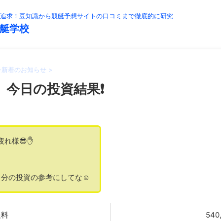
追求！豆知識から競艇予想サイトの口コミまで徹底的に研究
艇学校
>
新着のお知らせ
>
】今日の投資結果❗️
疲れ様😎✋
分の投資の参考にしてな☺️
報料
540