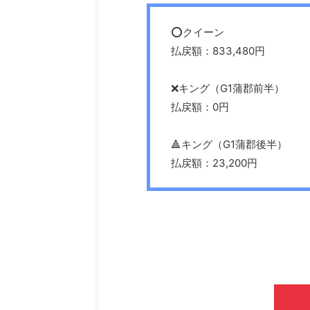
⭕️クイーン
払戻額：833,480円
❌キング（G1蒲郡前半）
払戻額：0円
🔺キング（G1蒲郡後半）
払戻額：23,200円