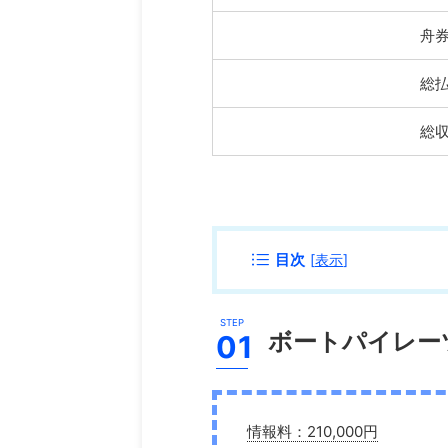
舟
総
総
目次
[
表示
]
ボートパイレー
情報料：210,000円