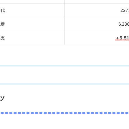
券代
227
払戻
6,28
収支
＋5,5
ツ