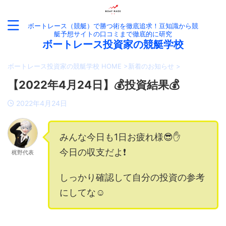
ボートレース（競艇）で勝つ術を徹底追求！豆知識から競
艇予想サイトの口コミまで徹底的に研究
ボートレース投資家の競艇学校
ボートレース投資家の競艇学校 HOME
>
新着のお知らせ
>
【2022年4月24日】💰投資結果💰
2022年4月24日
みんな今日も1日お疲れ様😎✋
今日の収支だよ❗️
梶野代表
しっかり確認して自分の投資の参考
にしてな☺️