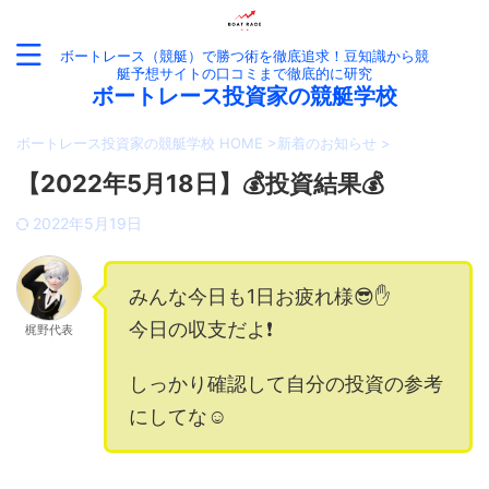
ボートレース（競艇）で勝つ術を徹底追求！豆知識から競
艇予想サイトの口コミまで徹底的に研究
ボートレース投資家の競艇学校
ボートレース投資家の競艇学校 HOME
>
新着のお知らせ
>
【2022年5月18日】💰投資結果💰
2022年5月19日
みんな今日も1日お疲れ様😎✋
今日の収支だよ❗️
梶野代表
しっかり確認して自分の投資の参考
にしてな☺️