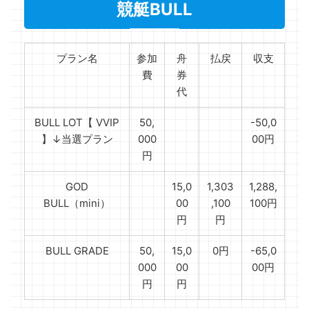
競艇BULL
プラン名
参加
舟
払戻
収支
費
券
代
BULL LOT【 VVIP
50,
-50,0
】↓当選プラン
000
00円
円
GOD
15,0
1,303
1,288,
BULL（mini）
00
,100
100円
円
円
BULL GRADE
50,
15,0
0円
-65,0
000
00
00円
円
円