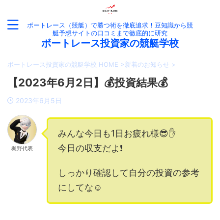
ボートレース（競艇）で勝つ術を徹底追求！豆知識から競
艇予想サイトの口コミまで徹底的に研究
ボートレース投資家の競艇学校
ボートレース投資家の競艇学校 HOME
>
新着のお知らせ
>
【2023年6月2日】💰投資結果💰
2023年6月5日
みんな今日も1日お疲れ様😎✋
今日の収支だよ❗️
梶野代表
しっかり確認して自分の投資の参考
にしてな☺️