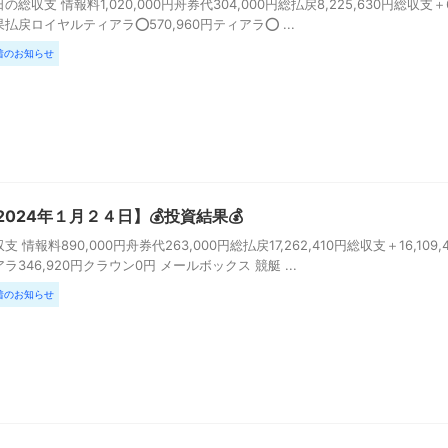
の総収支 情報料1,020,000円舟券代304,000円総払戻8,225,630円総収支
払戻ロイヤルティアラ⭕️570,960円ティアラ⭕️ ...
着のお知らせ
2024年１月２４日】💰投資結果💰
支 情報料890,000円舟券代263,000円総払戻17,262,410円総収支＋16,1
ラ346,920円クラウン0円 メールボックス 競艇 ...
着のお知らせ