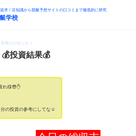
追求！豆知識から競艇予想サイトの口コミまで徹底的に研究
艇学校
>
新着のお知らせ
>
💰投資結果💰
疲れ様😎✋
分の投資の参考にしてな☺️