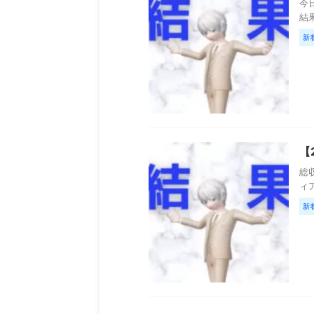
今日
結果
新
【
総収
ィア
新