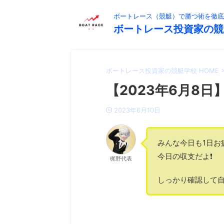
ボートレース（競艇）で勝つ術を徹底
ボートレース投資家の競
ボートレース投資家の競艇学校 HOME
【2023年6月8日】
2023年6月10日
みんな今日も1日お
今日の収支だよ❗️
梶野代表
しっかり確認して自