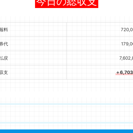
今日の総収支
報料
720,
券代
179,
払戻
7,602
収支
＋6,70