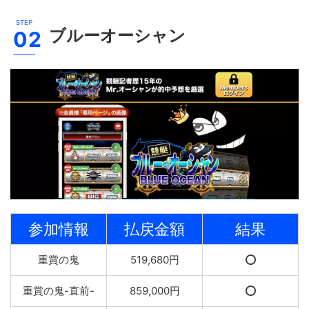
ブルーオーシャン
参加情報
払戻金額
結果
重賞の鬼
519,680円
⭕️
重賞の鬼-直前-
859,000円
⭕️