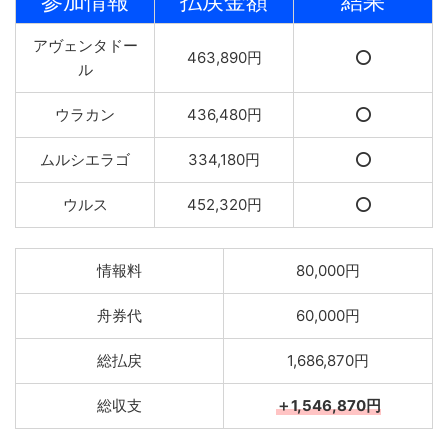
参加情報
払戻金額
結果
アヴェンタドー
463,890円
⭕️
ル
ウラカン
436,480円
⭕️
ムルシエラゴ
334,180円
⭕️
ウルス
452,320円
⭕️
情報料
80,000円
舟券代
60,000円
総払戻
1,686,870円
総収支
＋1,546,870円