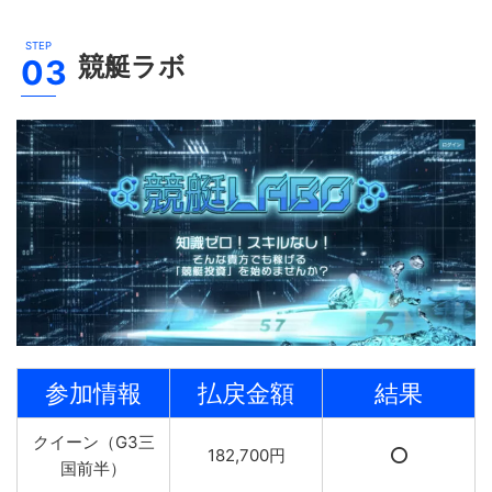
競艇ラボ
参加情報
払戻金額
結果
クイーン（G3三
182,700円
⭕️
国前半）