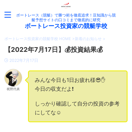
ボートレース（競艇）で勝つ術を徹底追求！豆知識から競
艇予想サイトの口コミまで徹底的に研究
ボートレース投資家の競艇学校
ボートレース投資家の競艇学校 HOME
>
新着のお知らせ
>
【2022年7月17日】💰投資結果💰
2022年7月17日
みんな今日も1日お疲れ様😎✋
今日の収支だよ❗️
梶野代表
しっかり確認して自分の投資の参考
にしてな☺️