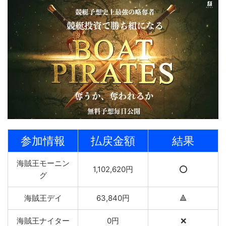
参加情報
払戻金額
結果
海賊王モーニン
1,102,620円
⭕️
グ
海賊王デイ
63,840円
🔺
海賊王ナイター
0円
❌