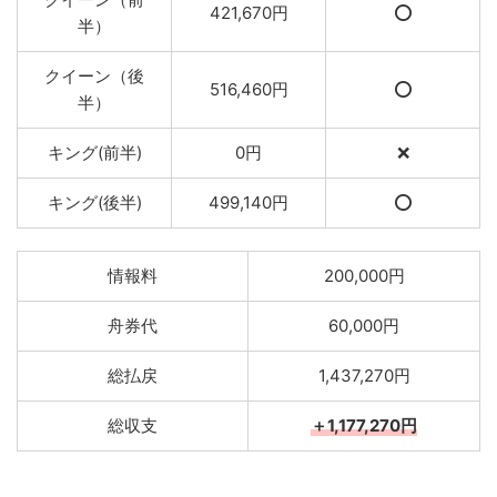
421,670円
⭕️
半）
クイーン（後
516,460円
⭕️
半）
キング(前半)
0円
❌
キング(後半)
499,140円
⭕️
情報料
200,000円
舟券代
60,000円
総払戻
1,437,270円
総収支
＋1,177,270円