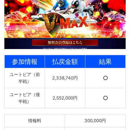
参加情報
払戻金額
結果
ユートピア（前
2,338,740円
⭕️
半戦）
ユートピア（後
2,552,000円
⭕️
半戦）
情報料
300,000円