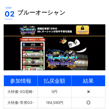
ブルーオーシャン
参加情報
払戻金額
結果
大特価-SG尼崎-
0円
❌
大特価-常滑G3-
184,590円
⭕️