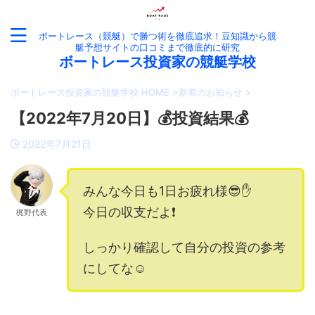
ボートレース（競艇）で勝つ術を徹底追求！豆知識から競
艇予想サイトの口コミまで徹底的に研究
ボートレース投資家の競艇学校
ボートレース投資家の競艇学校 HOME
>
新着のお知らせ
>
【2022年7月20日】💰投資結果💰
2022年7月21日
みんな今日も1日お疲れ様😎✋
今日の収支だよ❗️
梶野代表
しっかり確認して自分の投資の参考
にしてな☺️