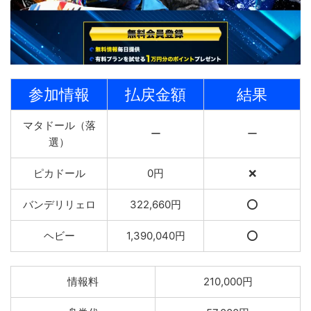
参加情報
払戻金額
結果
マタドール（落
ー
ー
選）
ピカドール
0円
❌
バンデリリェロ
322,660円
⭕️
ヘビー
1,390,040円
⭕️
情報料
210,000円