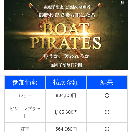
参加情報
払戻金額
結果
ルビー
804,100円
⭕️
ピジョンブラッ
1,185,600円
⭕️
ト
紅玉
564,060円
⭕️