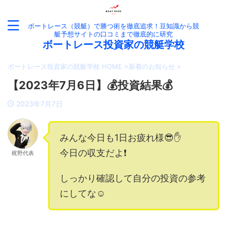
ボートレース（競艇）で勝つ術を徹底追求！豆知識から競
艇予想サイトの口コミまで徹底的に研究
ボートレース投資家の競艇学校
ボートレース投資家の競艇学校 HOME
>
新着のお知らせ
>
【2023年7月6日】💰投資結果💰
2023年7月7日
みんな今日も1日お疲れ様😎✋
今日の収支だよ❗️
梶野代表
しっかり確認して自分の投資の参考
にしてな☺️