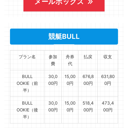
メールボックス
競艇BULL
プラン名
参加
舟券
払戻
収支
費
代
BULL
30,0
15,00
676,8
631,80
OOKIE（前
00円
0円
00円
0円
半）
BULL
30,0
15,00
518,4
473,4
OOKIE（後
00円
0円
00円
00円
半）