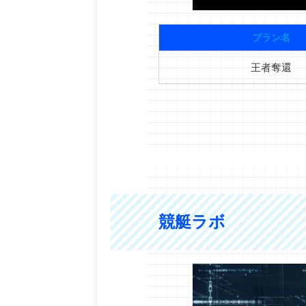
プラン名
王者奪還
競艇ラボ