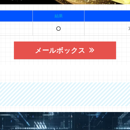
結果
⭕️
メールボックス