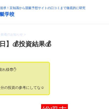
追求！豆知識から競艇予想サイトの口コミまで徹底的に研究
艇学校
>
新着のお知らせ
>
日】💰投資結果💰
疲れ様😎✋
分の投資の参考にしてな☺️