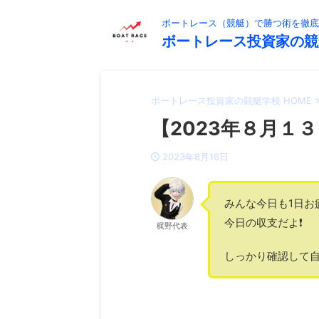
ボートレース（競艇）で勝つ術を徹底
ボートレース投資家の競
ボートレース投資家の競艇学校 HOME
【2023年８月１３
2023年8月16日
みんな今日も1日お
今日の収支だよ❗️
梶野代表
しっかり確認して自