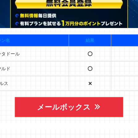
ラン名
結果
ンタドール
⭕️
ヤルド
⭕️
ルス
❌
メールボックス