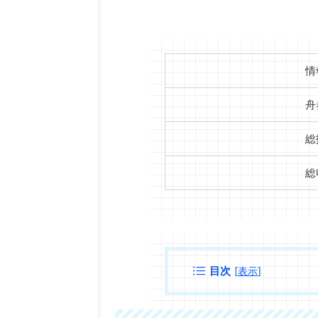
情
舟
総
総
目次
[
表示
]