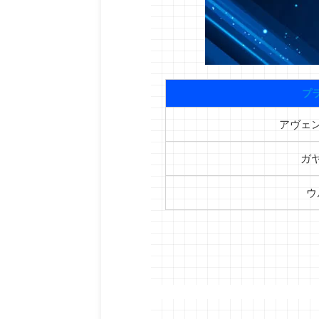
プ
アヴェ
ガ
ウ