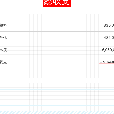
総収支
報料
830,
券代
485,
払戻
6,959
収支
＋5,64