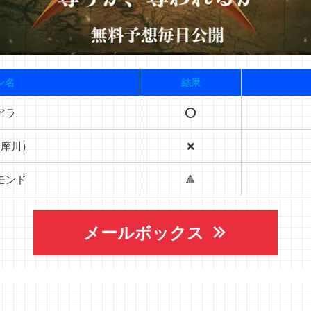
ン名
結果
アラ
⭕️
多摩川）
❌
モンド
🔺
メールボックス